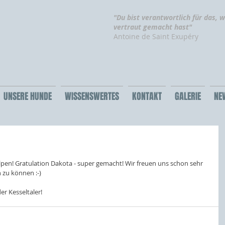
"Du bist verantwortlich für das, w
vertraut gemacht hast"
Antoine de Saint Exupéry
UNSERE HUNDE
WISSENSWERTES
KONTAKT
GALERIE
NE
pen! Gratulation Dakota - super gemacht! Wir freuen uns schon sehr 
 zu können :-)
r Kesseltaler!